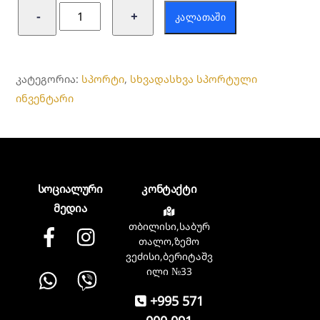
რაოდენობა:
−
+
ᲙᲐᲚᲐᲗᲐᲨᲘ
სპორტული
ჩანთა
Under
ᲙᲐᲢᲔᲒᲝᲠᲘᲐ:
სპორტი
,
სხვადასხვა სპორტული
Armour
ინვენტარი
სოციალური
კონტაქტი
მედია
თბილისი,საბურ
Facebook
instagram
თალო,ზემო
ვეძისი,ბერიტაშვ
Whatsapp
Viber
ილი №33
+995 571