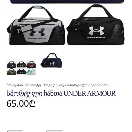
ᲛᲗᲐᲕᲐᲠᲘ
ᲡᲞᲝᲠᲢᲘ
ᲡᲮᲕᲐᲓᲐᲡᲮᲕᲐ ᲡᲞᲝᲠᲢᲣᲚᲘ ᲘᲜᲕᲔᲜᲢᲐᲠᲘ
ᲡᲞᲝᲠᲢᲣᲚᲘ ᲩᲐᲜᲗᲐ UNDER ARMOUR
65.00
₾