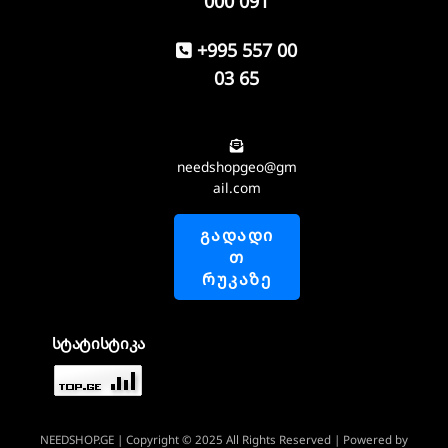
000 091
+995 557 00
03 65
needshopgeo@gm
ail.com
ᲒᲐᲓᲐᲓᲘ
Თ
ᲠᲣᲙᲐᲖᲔ
სტატისტიკა
NEEDSHOP.GE
| Copyright © 2025 All Rights Reserved | Powered by