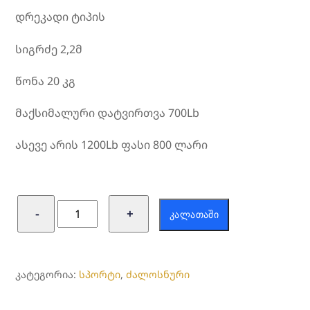
დრეკადი ტიპის
სიგრძე 2,2მ
წონა 20 კგ
მაქსიმალური დატვირთვა 700Lb
ასევე არის 1200Lb ფასი 800 ლარი
რაოდენობა:
−
+
ᲙᲐᲚᲐᲗᲐᲨᲘ
შტანგის
ღერძი
ოლიმპიური
ᲙᲐᲢᲔᲒᲝᲠᲘᲐ:
სპორტი
,
ძალოსნური
2,2მ
დრეკადი