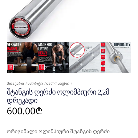
ᲛᲗᲐᲕᲐᲠᲘ
ᲡᲞᲝᲠᲢᲘ
ᲫᲐᲚᲝᲡᲜᲣᲠᲘ
ᲨᲢᲐᲜᲒᲘᲡ ᲦᲔᲠᲫᲘ ᲝᲚᲘᲛᲞᲘᲣᲠᲘ 2,2Მ
ᲓᲠᲔᲙᲐᲓᲘ
600.00
₾
ორიგინალი ოლიმპიური შტანგის ღერძი