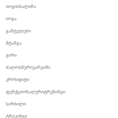
იოგისხალიჩა
იოგა
განტელები
შტანგა
გირი
ძალოსნურივარჯიში
კროსფიტი
ფუნქციონალურიტრენინგი
სირბილი
ტრეკინგი