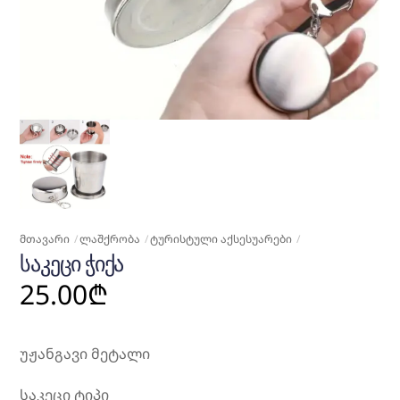
ᲛᲗᲐᲕᲐᲠᲘ
ᲚᲐᲨᲥᲠᲝᲑᲐ
ᲢᲣᲠᲘᲡᲢᲣᲚᲘ ᲐᲥᲡᲔᲡᲣᲐᲠᲔᲑᲘ
ᲡᲐᲙᲔᲪᲘ ᲭᲘᲥᲐ
25.00
₾
უჟანგავი მეტალი
საკეცი ტიპი