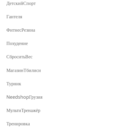
ДетскийСпорт
Гантеля
ФитнесРезина
Похудение
СброситьВес
МагазинТбилиси
Турник
NeedshopГрузия
МультиТренажёр
Тренировка