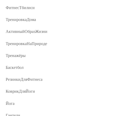
ФитнесТбилиси
ТренировкаДома
АктивныйОбразЖизни
ТренировкаНаПрироде
Тренажёры
Баскетбол
РезинкиДляФитнеса
КоврикДляЙоги
Йога
Гантели