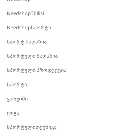
NeedshopTbilisi
Needshopსპორტი
სპორტ მაღაზია
სპორტული მაღაზია
სპორტული პროდუქცია
სპორტი
ვარჯიში
იოგა
სპორტულითექნიკა