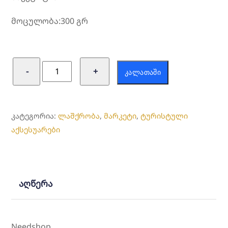
მოცულობა:300 გრ
რაოდენობა:
−
+
ᲙᲐᲚᲐᲗᲐᲨᲘ
საკეცი
ჭიქა
ᲙᲐᲢᲔᲒᲝᲠᲘᲐ:
ლაშქრობა
,
მარკეტი
,
ტურისტული
აქსესუარები
აღწერა
Needshop