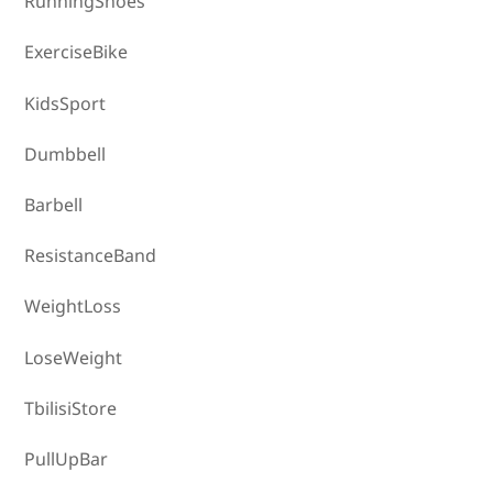
RunningShoes
ExerciseBike
KidsSport
Dumbbell
Barbell
ResistanceBand
WeightLoss
LoseWeight
TbilisiStore
PullUpBar