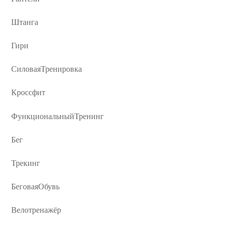
Штанга
Гири
СиловаяТренировка
Кроссфит
ФункциональныйТренинг
Бег
Трекинг
БеговаяОбувь
Велотренажёр