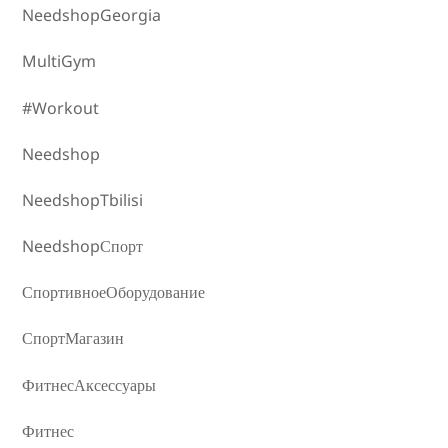
NeedshopGeorgia
MultiGym
#Workout
Needshop
NeedshopTbilisi
NeedshopСпорт
СпортивноеОборудование
СпортМагазин
ФитнесАксессуары
Фитнес