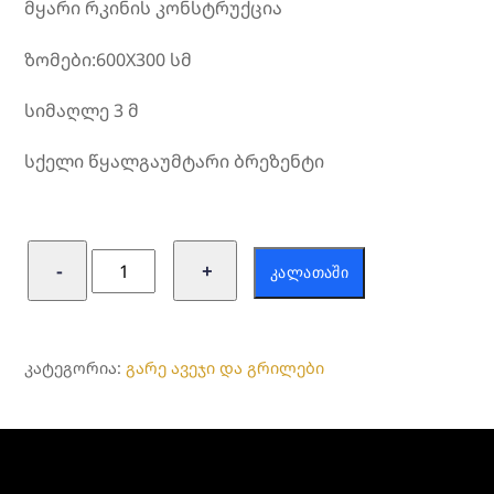
მყარი რკინის კონსტრუქცია
ზომები:600X300 სმ
სიმაღლე 3 მ
სქელი წყალგაუმტარი ბრეზენტი
რაოდენობა:
−
+
ᲙᲐᲚᲐᲗᲐᲨᲘ
საკეცი
გარაჟი
ᲙᲐᲢᲔᲒᲝᲠᲘᲐ:
გარე ავეჯი და გრილები