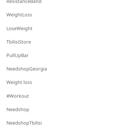
ResistanceBand
WeightLoss
LoseWeight
TbilisiStore
PullUpBar
NeedshopGeorgia
Weight loss
#Workout
Needshop
NeedshopTbilisi