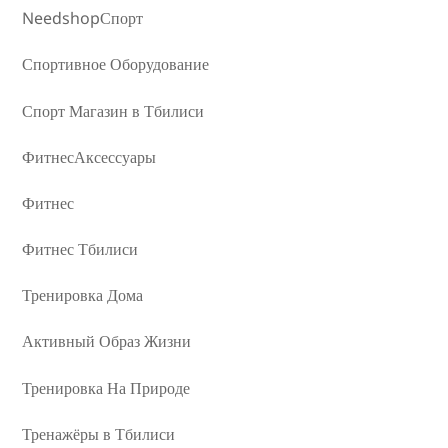
NeedshopСпорт
Спортивное Оборудование
Спорт Магазин в Тбилиси
ФитнесАксессуары
Фитнес
Фитнес Тбилиси
Тренировка Дома
Активный Образ Жизни
Тренировка На Природе
Тренажёры в Тбилиси