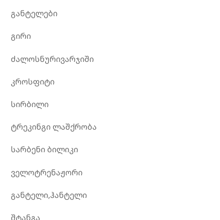
განტელები
გირი
ძალოსნურივარჯიში
კროსფიტი
სირბილი
ტრეკინგი ლაშქრობა
სარბენი ბილიკი
ველოტრენაჟორი
განტელი,ჰანტელი
შტანგა