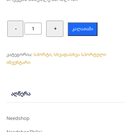
რაოდენობა:
−
+
ᲙᲐᲚᲐᲗᲐᲨᲘ
პრესის
სავარჯიშო
ბორბალი
ᲙᲐᲢᲔᲒᲝᲠᲘᲐ:
სპორტი
,
სხვადასხვა სპორტული
ინვენტარი
აღწერა
Needshop
NeedshopTbilisi