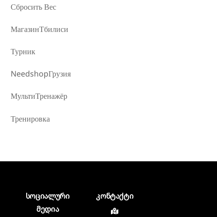
Сбросить Вес
МагазинТбилиси
Турник
NeedshopГрузия
МультиТренажёр
Тренировка
სოციალური
კონტაქტი
მედია