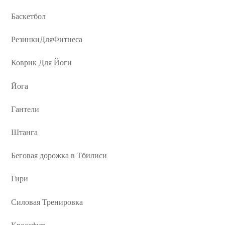
Баскетбол
РезинкиДляФитнеса
Коврик Для Йоги
Йога
Гантели
Штанга
Беговая дорожка в Тбилиси
Гири
Силовая Тренировка
Кроссфит