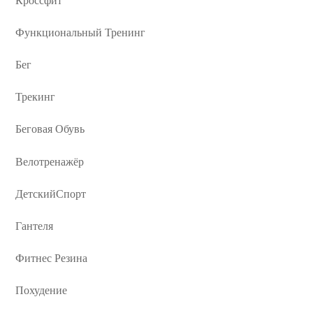
Функциональный Тренинг
Бег
Трекинг
Беговая Обувь
Велотренажёр
ДетскийСпорт
Гантеля
Фитнес Резина
Похудение