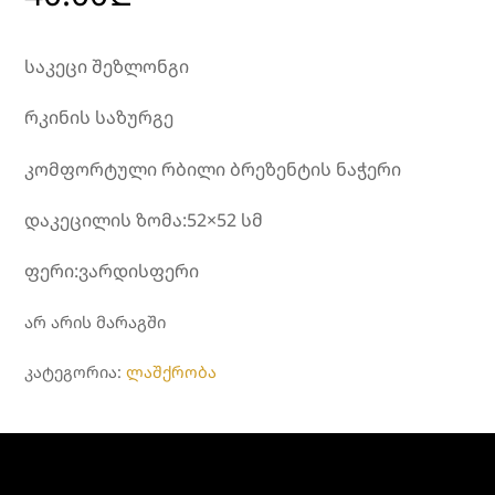
საკეცი შეზლონგი
რკინის საზურგე
კომფორტული რბილი ბრეზენტის ნაჭერი
დაკეცილის ზომა:52×52 სმ
ფერი:ვარდისფერი
არ არის მარაგში
ᲙᲐᲢᲔᲒᲝᲠᲘᲐ:
ლაშქრობა