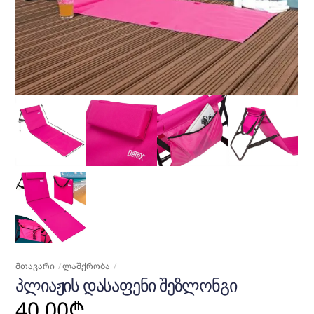
ᲛᲗᲐᲕᲐᲠᲘ
ᲚᲐᲨᲥᲠᲝᲑᲐ
ᲞᲚᲘᲐᲟᲘᲡ ᲓᲐᲡᲐᲤᲔᲜᲘ ᲨᲔᲖᲚᲝᲜᲒᲘ
40.00
₾