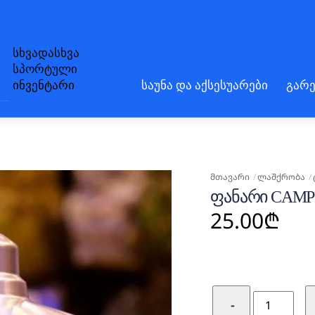
სხვადასხვა
სპორტული
ინვენტარი
საუნა და აქსესუარები
გარე
ᲛᲗᲐᲕᲐᲠᲘ
ᲚᲐᲨᲥᲠᲝᲑᲐ
ᲤᲐᲜᲐᲠᲘ CAMP
25.00
₾
რაოდენობ
−
ფანარი