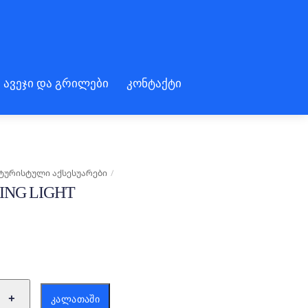
 ავეჯი და გრილები
კონტაქტი
ᲢᲣᲠᲘᲡᲢᲣᲚᲘ ᲐᲥᲡᲔᲡᲣᲐᲠᲔᲑᲘ
ING LIGHT
ა:
+
ᲙᲐᲚᲐᲗᲐᲨᲘ