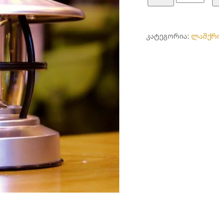
camping
light
ᲙᲐᲢᲔᲒᲝᲠᲘᲐ:
ლაშქრ