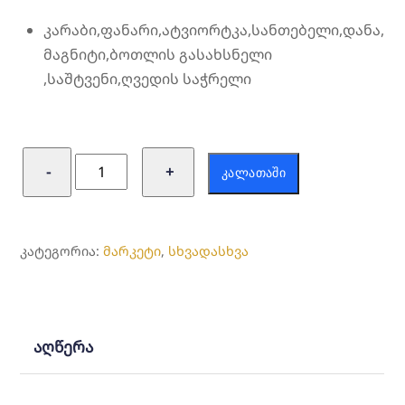
კარაბი,ფანარი,ატვიორტკა,სანთებელი,დანა,
მაგნიტი,ბოთლის გასახსნელი
,საშტვენი,ღვედის საჭრელი
რაოდენობა:
−
+
ᲙᲐᲚᲐᲗᲐᲨᲘ
მრავალფუნქციური
ბრელოკი
ტურისტული
ᲙᲐᲢᲔᲒᲝᲠᲘᲐ:
მარკეტი
,
სხვადასხვა
აღწერა