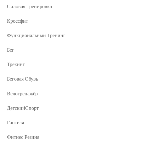
Силовая Тренировка
Кроссфит
Функциональный Тренинг
Бег
Трекинг
Беговая Обувь
Велотренажёр
ДетскийСпорт
Гантеля
Фитнес Резина