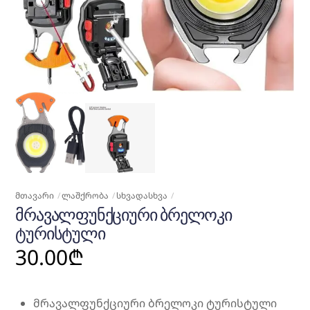
ᲛᲗᲐᲕᲐᲠᲘ
ᲚᲐᲨᲥᲠᲝᲑᲐ
ᲡᲮᲕᲐᲓᲐᲡᲮᲕᲐ
ᲛᲠᲐᲕᲐᲚᲤᲣᲜᲥᲪᲘᲣᲠᲘ ᲑᲠᲔᲚᲝᲙᲘ
ᲢᲣᲠᲘᲡᲢᲣᲚᲘ
30.00
₾
მრავალფუნქციური ბრელოკი ტურისტული