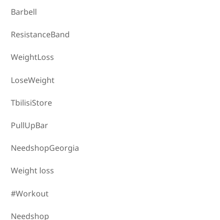
Barbell
ResistanceBand
WeightLoss
LoseWeight
TbilisiStore
PullUpBar
NeedshopGeorgia
Weight loss
#Workout
Needshop