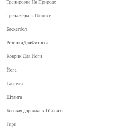
Тренировка На Природе
Тренажёры в Тбилиси
Баскетбол
РезинкиДляФитнеса
Коврик Для Йоги
Йога
Гантели
Штанга
Беговая дорожка в Тбилиси
Гири