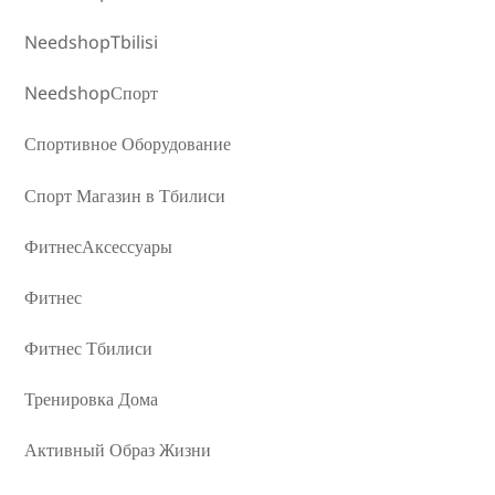
NeedshopTbilisi
NeedshopСпорт
Спортивное Оборудование
Спорт Магазин в Тбилиси
ФитнесАксессуары
Фитнес
Фитнес Тбилиси
Тренировка Дома
Активный Образ Жизни