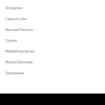
Похудение
Сбросить Вес
МагазинТбилиси
Турник
NeedshopГрузия
МультиТренажёр
Тренировка