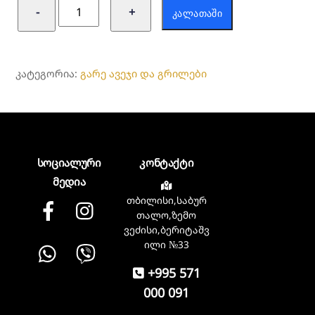
რაოდენობა:
−
+
ᲙᲐᲚᲐᲗᲐᲨᲘ
მაყალი
ქართული
ᲙᲐᲢᲔᲒᲝᲠᲘᲐ:
გარე ავეჯი და გრილები
სოციალური
კონტაქტი
მედია
თბილისი,საბურ
Facebook
instagram
თალო,ზემო
ვეძისი,ბერიტაშვ
Whatsapp
Viber
ილი №33
+995 571
000 091