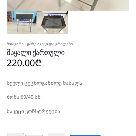
ᲛᲗᲐᲕᲐᲠᲘ
ᲒᲐᲠᲔ ᲐᲕᲔᲯᲘ ᲓᲐ ᲒᲠᲘᲚᲔᲑᲘ
ᲛᲐᲧᲐᲚᲘ ᲥᲐᲠᲗᲣᲚᲘ
220.00
₾
სქელი ცეცხლგამძლე მასალა
ზომა:60/40 სმ
საკეცი კონსტრუქცია