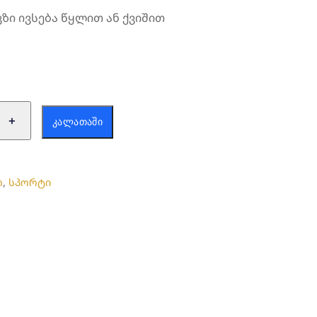
ზი ივსება წყლით ან ქვიშით
ა:
+
ᲙᲐᲚᲐᲗᲐᲨᲘ
ი
ო
,
სპორტი