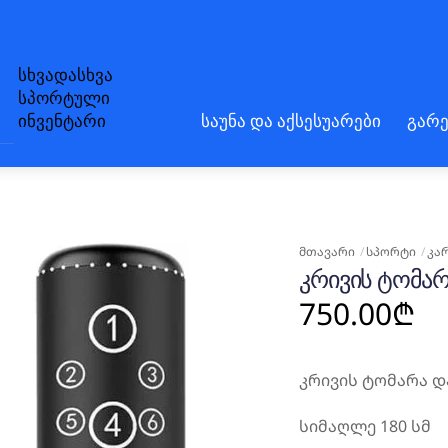
სხვადასხვა
სპორტული
ინვენტარი
საუნა და აქსესუარები
გარე
ᲛᲗᲐᲕᲐᲠᲘ
ᲡᲞᲝᲠᲢᲘ
ᲙᲐ
ᲙᲠᲘᲕᲘᲡ ᲢᲝᲛᲐᲠ
750.00
₾
კრივის ტომარა დ
სიმაღლე 180 სმ