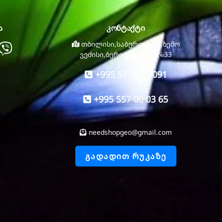
ა
კონტაქტი
atsapp
Viber
თბილისი,საბურთალო,ზემო
ვეძისი,ბერიტაშვილი №33
+995 571 000 091
+995 557 00 03 65
needshopgeo@gmail.com
ᲒᲐᲓᲐᲓᲘᲗ ᲠᲣᲙᲐᲖᲔ