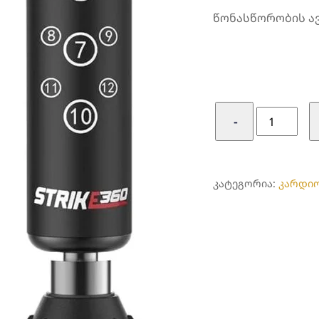
წონასწორობის ავ
რაოდენობ
−
კრივის
ტომარა
დასადგამ
ᲙᲐᲢᲔᲒᲝᲠᲘᲐ:
კარდი