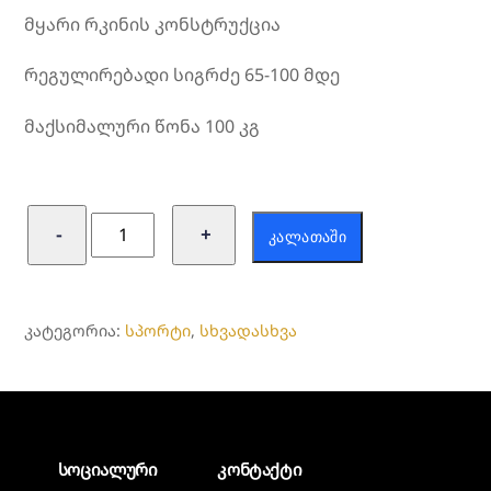
მყარი რკინის კონსტრუქცია
რეგულირებადი სიგრძე 65-100 მდე
მაქსიმალური წონა 100 კგ
რაოდენობა:
−
+
ᲙᲐᲚᲐᲗᲐᲨᲘ
კარის
ტურნიკი,door
bar
ᲙᲐᲢᲔᲒᲝᲠᲘᲐ:
სპორტი
,
სხვადასხვა
სოციალური
კონტაქტი