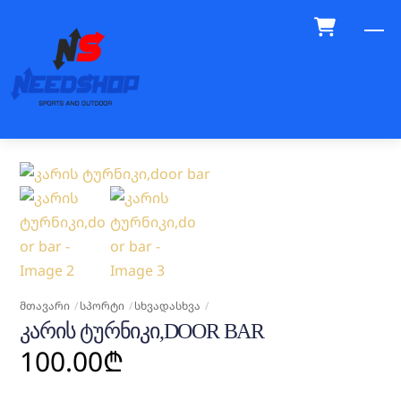
Skip
M
to
content
ᲛᲗᲐᲕᲐᲠᲘ
ᲡᲞᲝᲠᲢᲘ
ᲡᲮᲕᲐᲓᲐᲡᲮᲕᲐ
ᲙᲐᲠᲘᲡ ᲢᲣᲠᲜᲘᲙᲘ,DOOR BAR
100.00
₾