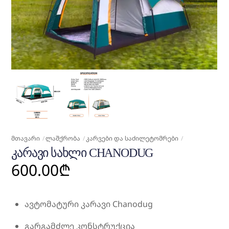
ᲛᲗᲐᲕᲐᲠᲘ
ᲚᲐᲨᲥᲠᲝᲑᲐ
ᲙᲐᲠᲕᲔᲑᲘ ᲓᲐ ᲡᲐᲫᲘᲚᲔᲢᲝᲛᲠᲔᲑᲘ
ᲙᲐᲠᲐᲕᲘ ᲡᲐᲮᲚᲘ CHANODUG
600.00
₾
ავტომატური კარავი Chanodug
გარგამძლე კონსტრუქცია