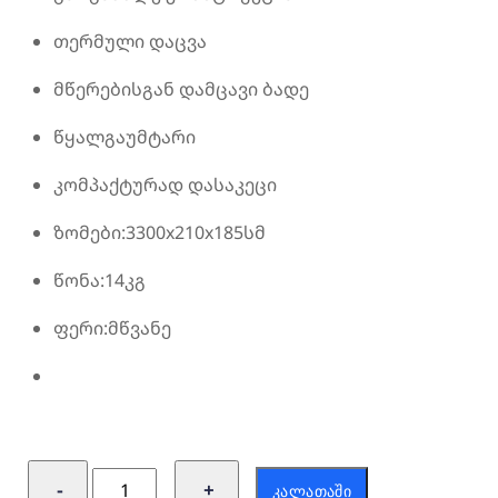
თერმული დაცვა
მწერებისგან დამცავი ბადე
წყალგაუმტარი
კომპაქტურად დასაკეცი
ზომები:3300x210x185სმ
წონა:14კგ
ფერი:მწვანე
რაოდენობა:
−
+
ᲙᲐᲚᲐᲗᲐᲨᲘ