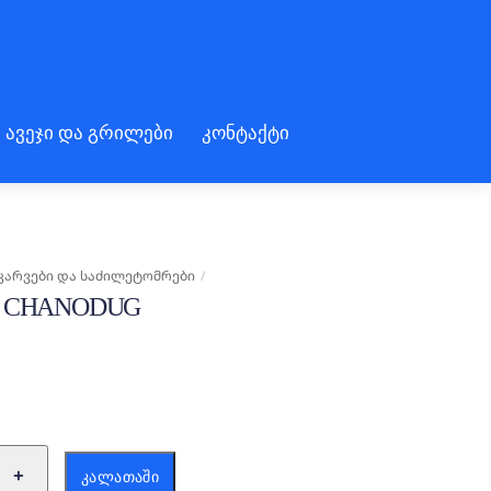
 ავეჯი და გრილები
კონტაქტი
ᲙᲐᲠᲕᲔᲑᲘ ᲓᲐ ᲡᲐᲫᲘᲚᲔᲢᲝᲛᲠᲔᲑᲘ
Ი CHANODUG
ა:
+
ᲙᲐᲚᲐᲗᲐᲨᲘ