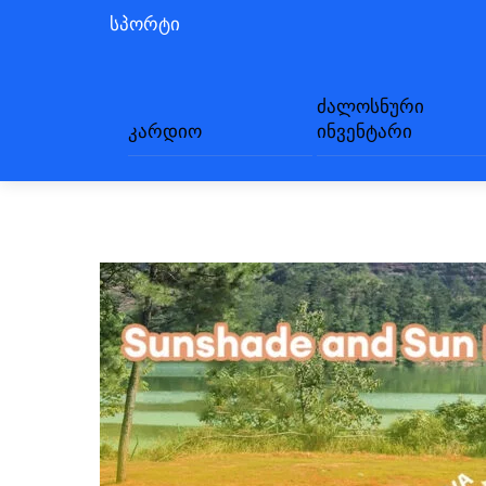
სპორტი
ძალოსნური
კარდიო
ინვენტარი