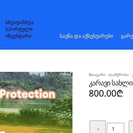
სხვადასხვა
სპორტული
ინვენტარი
საუნა და აქსესუარები
გარე
ᲛᲗᲐᲕᲐᲠᲘ
ᲚᲐᲨᲥᲠᲝᲑᲐ
ᲙᲐᲠᲐᲕᲘ ᲡᲐᲮᲚ
800.00
₾
რაოდენობ
−
კარავი