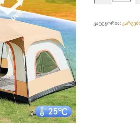
სახლი
Chanodug
ᲙᲐᲢᲔᲒᲝᲠᲘᲐ:
კარვებ