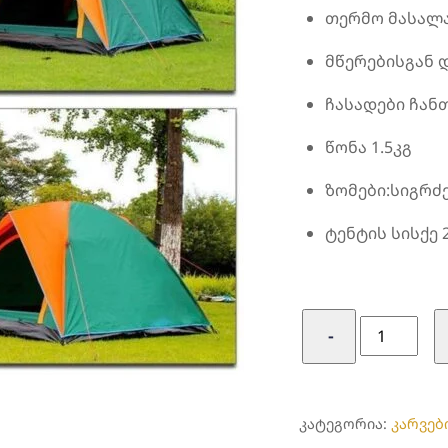
თერმო მასალ
მწერებისგან 
ჩასადები ჩან
წონა 1.5კგ
ზომები:სიგრძე
ტენტის სისქე 
რაოდენობ
−
კარავი
2
ადგილიან
ᲙᲐᲢᲔᲒᲝᲠᲘᲐ:
კარვებ
2