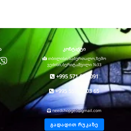
ტენტიანი
ა
კონტაქტი
atsapp
Viber
თბილისი,საბურთალო,ზემო
ვეძისი,ბერიტაშვილი №33
+995 571 000 091
+995 557 00 03 65
needshopgeo@gmail.com
ᲒᲐᲓᲐᲓᲘᲗ ᲠᲣᲙᲐᲖᲔ