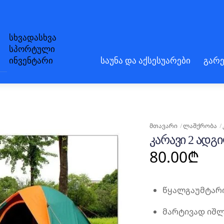
სხვადასხვა
სპორტული
ინვენტარი
საუნა და აქსესუარები
გარე
ᲛᲗᲐᲕᲐᲠᲘ
ᲚᲐᲨᲥᲠᲝᲑᲐ
ᲙᲐᲠᲐᲕᲘ 2 ᲐᲓᲒᲘ
80.00
₾
წყალგაუმტარ
მარტივად იშლ