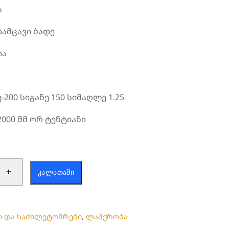
ა
დამცავი ბადე
თა
-200 სიგანე 150 სიმაღლე 1.25
2000 მმ ორ ტენტიანი
ა:
+
ᲙᲐᲚᲐᲗᲐᲨᲘ
ი
ი და საძილეტომრები
,
ლაშქრობა