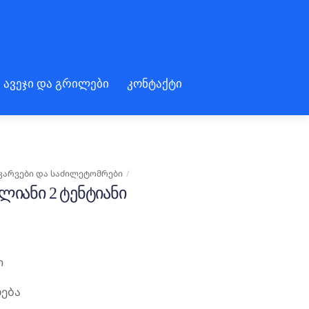
 ავეჯი და გრილები
კონტაქტი
ᲙᲐᲠᲕᲔᲑᲘ ᲓᲐ ᲡᲐᲫᲘᲚᲔᲢᲝᲛᲠᲔᲑᲘ
ᲚᲘᲐᲜᲘ 2 ᲢᲔᲜᲢᲘᲐᲜᲘ
ი
ება