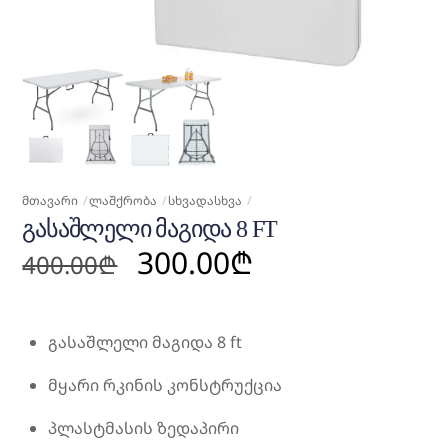
ᲛᲗᲐᲕᲐᲠᲘ
ᲚᲐᲨᲥᲠᲝᲑᲐ
ᲡᲮᲕᲐᲓᲐᲡᲮᲕᲐ
ᲒᲐᲡᲐᲨᲚᲔᲚᲘ ᲛᲐᲒᲘᲓᲐ 8 FT
Original
Current
300.00
₾
400.00
₾
price
price
was:
is:
400.00₾.
300.00₾.
გასაშლელი მაგიდა 8 ft
მყარი რკინის კონსტრუქცია
პლასტმასის ზედაპირი