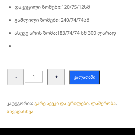
დაკეცილი ზომები:120/75/12სმ
გაშლილი ზომები: 240/74/74სმ
ასევე არის ზომა:183/74/74 სმ 300 ლარად
რაოდენობა:
−
+
ᲙᲐᲚᲐᲗᲐᲨᲘ
გასაშლელი
მაგიდა
8
ᲙᲐᲢᲔᲒᲝᲠᲘᲐ:
გარე ავეჯი და გრილები
,
ლაშქრობა
,
ft
სხვადასხვა