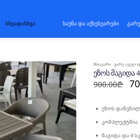
სხვადასხვა
საუნა და აქსესუარები
გარე
ᲛᲗᲐᲕᲐᲠᲘ
ᲒᲐᲠᲔ ᲐᲕᲔᲯᲘ 
ᲔᲖᲝᲡ ᲛᲐᲒᲘᲓᲐ 4
Or
70
900.00
₾
pr
wa
90
ეზოს დაწვნილ
კომპლექტშია
მაგიდა და 4 ს