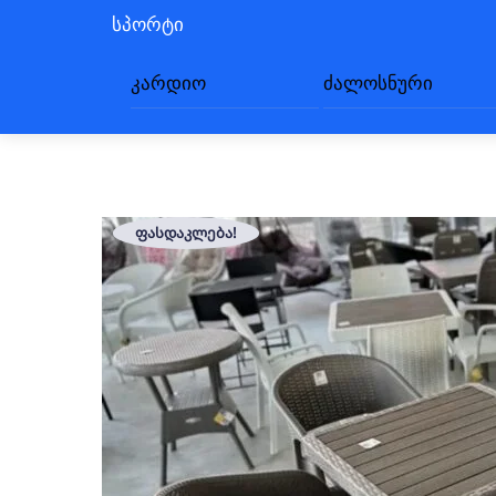
სპორტი
კარდიო
ძალოსნური
ᲤᲐᲡᲓᲐᲙᲚᲔᲑᲐ!