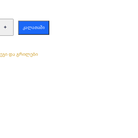
ა:
+
ᲙᲐᲚᲐᲗᲐᲨᲘ
ვეჯი და გრილები