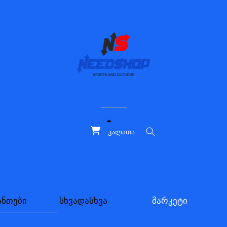
კალათა
ძებნა
ანთები
სხვადასხვა
მარკეტი