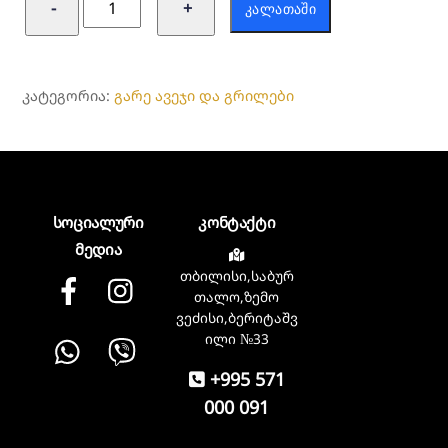
−
+
ᲙᲐᲚᲐᲗᲐᲨᲘ
ეზოს
ავეჯი
(მაგიდა
ᲙᲐᲢᲔᲒᲝᲠᲘᲐ:
გარე ავეჯი და გრილები
და
3
სავარძელი)
სოციალური
კონტაქტი
მედია
თბილისი,საბურ
Facebook
instagram
თალო,ზემო
ვეძისი,ბერიტაშვ
Whatsapp
Viber
ილი №33
+995 571
000 091