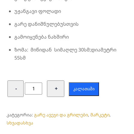
უჟანგავი ფოლადი
გარე დანიშნულებუსთვის
გამოიყენება ნახშირი
ზომა: მიწიდან სიმაღლე 30სმ;დიამეტრი
55სმ
რაოდენობა:
−
+
ᲙᲐᲚᲐᲗᲐᲨᲘ
BBQ
მაყალი
ᲙᲐᲢᲔᲒᲝᲠᲘᲐ:
გარე ავეჯი და გრილები
,
მარკეტი
,
სხვადასხვა