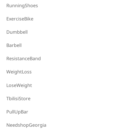
RunningShoes
ExerciseBike
Dumbbell
Barbell
ResistanceBand
WeightLoss
LoseWeight
TbilisiStore
PullUpBar
NeedshopGeorgia