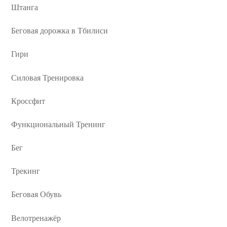
Штанга
Беговая дорожка в Тбилиси
Гири
Силовая Тренировка
Кроссфит
Функциональный Тренинг
Бег
Трекинг
Беговая Обувь
Велотренажёр