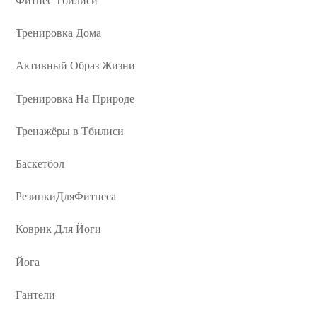
Фитнес Тбилиси
Тренировка Дома
Активный Образ Жизни
Тренировка На Природе
Тренажёры в Тбилиси
Баскетбол
РезинкиДляФитнеса
Коврик Для Йоги
Йога
Гантели