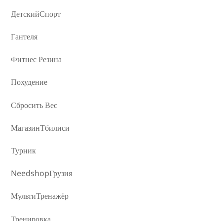
ДетскийСпорт
Гантеля
Фитнес Резина
Похудение
Сбросить Вес
МагазинТбилиси
Турник
NeedshopГрузия
МультиТренажёр
Тренировка