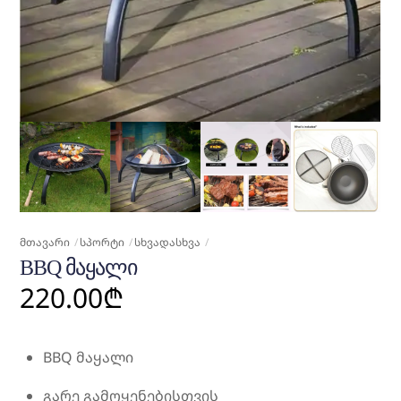
ᲛᲗᲐᲕᲐᲠᲘ
ᲡᲞᲝᲠᲢᲘ
ᲡᲮᲕᲐᲓᲐᲡᲮᲕᲐ
BBQ ᲛᲐᲧᲐᲚᲘ
220.00
₾
BBQ მაყალი
გარე გამოყენებისთვის