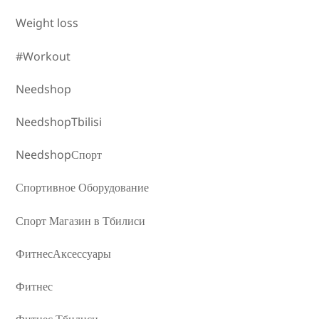
Weight loss
#Workout
Needshop
NeedshopTbilisi
NeedshopСпорт
Спортивное Оборудование
Спорт Магазин в Тбилиси
ФитнесАксессуары
Фитнес